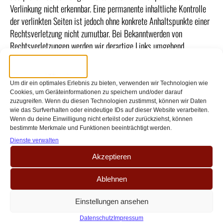
Verlinkung nicht erkennbar. Eine permanente inhaltliche Kontrolle
der verlinkten Seiten ist jedoch ohne konkrete Anhaltspunkte einer
Rechtsverletzung nicht zumutbar. Bei Bekanntwerden von
Rechtsverletzungen werden wir derartige Links umgehend
entfernen.
Urheberrecht
Um dir ein optimales Erlebnis zu bieten, verwenden wir Technologien wie
Cookies, um Geräteinformationen zu speichern und/oder darauf
zuzugreifen. Wenn du diesen Technologien zustimmst, können wir Daten
Die durch die Seitenbetreiber erstellten Inhalte und Werke auf
wie das Surfverhalten oder eindeutige IDs auf dieser Website verarbeiten.
diesen Seiten unterliegen dem deutschen Urheberrecht. Die
Wenn du deine Einwilligung nicht erteilst oder zurückziehst, können
bestimmte Merkmale und Funktionen beeinträchtigt werden.
Vervielfältigung, Bearbeitung, Verbreitung und jede Art der
Dienste verwalten
Verwertung außerhalb der Grenzen des Urheberrechtes bedürfen der
schriftlichen Zustimmung des jeweiligen Autors bzw. Erstellers.
Akzeptieren
Downloads und Kopien dieser Seite sind nur für den privaten, nicht
Ablehnen
kommerziellen Gebrauch gestattet. Soweit die Inhalte auf dieser
Seite nicht vom Betreiber erstellt wurden, werden die
Einstellungen ansehen
Urheberrechte Dritter beachtet. Insbesondere werden Inhalte Dritter
als solche gekennzeichnet. Sollten Sie trotzdem auf eine
Datenschutz
Impressum