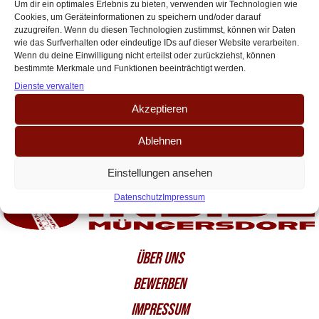
Karnevalstrikot
Um dir ein optimales Erlebnis zu bieten, verwenden wir Technologien wie
Cookies, um Geräteinformationen zu speichern und/oder darauf
Der 1. FC Köln verabschiedet sich mit einem echten Klassiker aus seiner
zuzugreifen. Wenn du diesen Technologien zustimmst, können wir Daten
Karnevalstrikot-Tradition. Nach Inside Müngersdorf Informationen wird
wie das Surfverhalten oder eindeutige IDs auf dieser Website verarbeiten.
die Saison 2025/26 vorerst das letzte Mal[…]
Wenn du deine Einwilligung nicht erteilst oder zurückziehst, können
bestimmte Merkmale und Funktionen beeinträchtigt werden.
Dienste verwalten
Akzeptieren
Ablehnen
Einstellungen ansehen
Datenschutz
Impressum
ÜBER UNS
BEWERBEN
IMPRESSUM