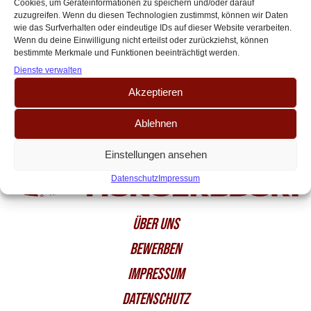
Cookies, um Geräteinformationen zu speichern und/oder darauf
Jahren zum deutschen Sportartikelhersteller adidas zurück. Hummel
zuzugreifen. Wenn du diesen Technologien zustimmst, können wir Daten
ermöglichte den vorzeitigen Ausstieg aus[…]
wie das Surfverhalten oder eindeutige IDs auf dieser Website verarbeiten.
Wenn du deine Einwilligung nicht erteilst oder zurückziehst, können
bestimmte Merkmale und Funktionen beeinträchtigt werden.
Dienste verwalten
Akzeptieren
Ablehnen
Einstellungen ansehen
Datenschutz
Impressum
ÜBER UNS
BEWERBEN
IMPRESSUM
DATENSCHUTZ