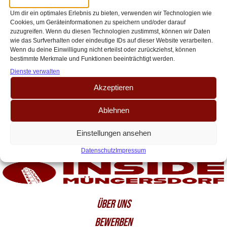
Trainerjob – 4 Außenseiter
Um dir ein optimales Erlebnis zu bieten, verwenden wir Technologien wie
gehandelt
Cookies, um Geräteinformationen zu speichern und/oder darauf
zuzugreifen. Wenn du diesen Technologien zustimmst, können wir Daten
Die Bundesliga-Saison 2025/26 ist vorbei, der Klassenerhalt ist geglückt.
wie das Surfverhalten oder eindeutige IDs auf dieser Website verarbeiten.
Während sich die Spieler in den hochverdienten Sommerurlaub
Wenn du deine Einwilligung nicht erteilst oder zurückziehst, können
bestimmte Merkmale und Funktionen beeinträchtigt werden.
verabschieden, hofft dieser Tage so manch einer noch[…]
Dienste verwalten
Akzeptieren
Ablehnen
Einstellungen ansehen
Datenschutz
Impressum
ÜBER UNS
BEWERBEN