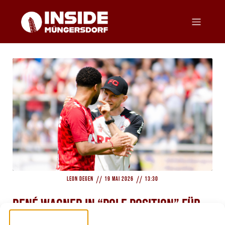
//
//
Leon Degen
19 Mai 2026
13:30
René Wagner in “Pole Position” für