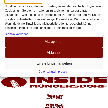
Hoffenheim – Heintz-Comeback sorgt
Um dir ein optimales Erlebnis zu bieten, verwenden wir Technologien wie
für FC-Euphorie
Cookies, um Geräteinformationen zu speichern und/oder darauf
zuzugreifen. Wenn du diesen Technologien zustimmst, können wir Daten
Der 1. FC Köln meldet sich mit einem wichtigen Auswärtssieg zurück: Beim
wie das Surfverhalten oder eindeutige IDs auf dieser Website verarbeiten.
1:0-Erfolg gegen die TSG Hoffenheim zeigt die Mannschaft von Trainer
Wenn du deine Einwilligung nicht erteilst oder zurückziehst, können
bestimmte Merkmale und Funktionen beeinträchtigt werden.
Timo Schultz eine[…]
Dienste verwalten
Akzeptieren
Ablehnen
Einstellungen ansehen
Datenschutz
Impressum
ÜBER UNS
BEWERBEN