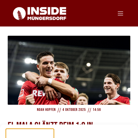
//
//
Noah Hopfen
4 Oktober 2025
14:56
El Mala glänzt beim 1:0 in