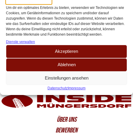
Hoffenheim – Heintz-Comeback sorgt
Um dir ein optimales Erlebnis zu bieten, verwenden wir Technologien wie
für FC-Euphorie
Cookies, um Geräteinformationen zu speichern und/oder darauf
zuzugreifen. Wenn du diesen Technologien zustimmst, können wir Daten
Der 1. FC Köln meldet sich mit einem wichtigen Auswärtssieg zurück: Beim
wie das Surfverhalten oder eindeutige IDs auf dieser Website verarbeiten.
1:0-Erfolg gegen die TSG Hoffenheim zeigt die Mannschaft von Trainer
Wenn du deine Einwilligung nicht erteilst oder zurückziehst, können
bestimmte Merkmale und Funktionen beeinträchtigt werden.
Timo Schultz eine[…]
Dienste verwalten
Akzeptieren
Ablehnen
Einstellungen ansehen
Datenschutz
Impressum
ÜBER UNS
BEWERBEN