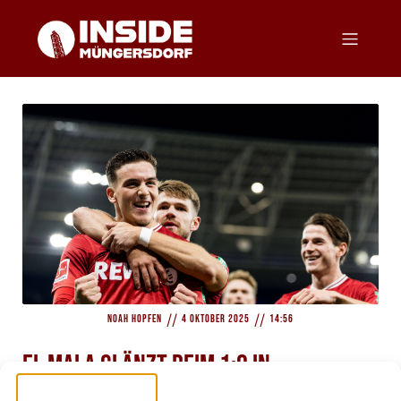
//
//
Noah Hopfen
4 Oktober 2025
14:56
El Mala glänzt beim 1:0 in