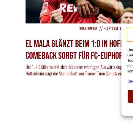
//
//
Noah Hopfen
4 Oktober 2025
El Mala glänzt beim 1:0 in Hoffen
Um 
Comeback sorgt für FC-Euphorie
Ger
Tec
Der 1. FC Köln meldet sich mit einem wichtigen Auswärtssieg zurüc
die
kön
Hoffenheim zeigt die Mannschaft von Trainer Timo Schultz eine[…]
Die