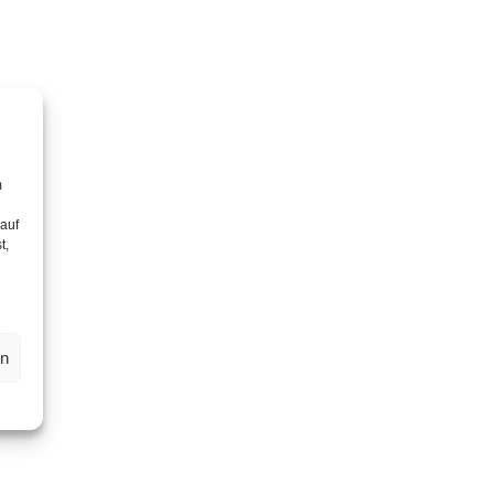
m
 auf
t,
en