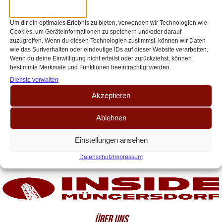
der Trainerfrage –
Spieltagsvorschau 1. FC Köln gegen
Um dir ein optimales Erlebnis zu bieten, verwenden wir Technologien wie
Cookies, um Geräteinformationen zu speichern und/oder darauf
1. FC Heidenheim
zuzugreifen. Wenn du diesen Technologien zustimmst, können wir Daten
wie das Surfverhalten oder eindeutige IDs auf dieser Website verarbeiten.
Dank des Punktgewinns am vergangenen Spieltag in Berlin (2:2) hat der
Wenn du deine Einwilligung nicht erteilst oder zurückziehst, können
FC den Klassenerhalt quasi in der Tasche. Zwar besteht rechnerisch eine
bestimmte Merkmale und Funktionen beeinträchtigt werden.
Restchance, auf den[…]
Dienste verwalten
Akzeptieren
Ablehnen
Einstellungen ansehen
Datenschutz
Impressum
ÜBER UNS