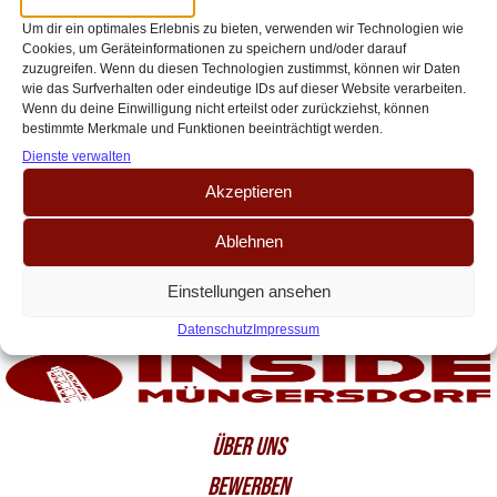
Hoffenheim – Heintz-Comeback sorgt
Um dir ein optimales Erlebnis zu bieten, verwenden wir Technologien wie
für FC-Euphorie
Cookies, um Geräteinformationen zu speichern und/oder darauf
zuzugreifen. Wenn du diesen Technologien zustimmst, können wir Daten
Der 1. FC Köln meldet sich mit einem wichtigen Auswärtssieg zurück: Beim
wie das Surfverhalten oder eindeutige IDs auf dieser Website verarbeiten.
1:0-Erfolg gegen die TSG Hoffenheim zeigt die Mannschaft von Trainer
Wenn du deine Einwilligung nicht erteilst oder zurückziehst, können
bestimmte Merkmale und Funktionen beeinträchtigt werden.
Timo Schultz eine[…]
Dienste verwalten
Akzeptieren
Ablehnen
Einstellungen ansehen
Datenschutz
Impressum
ÜBER UNS
BEWERBEN