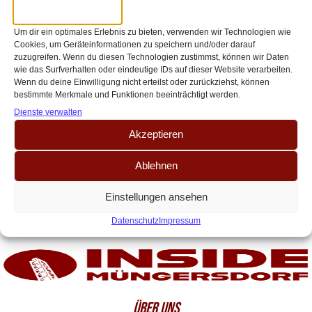
der Trainerfrage –
Spieltagsvorschau 1. FC Köln gegen
Um dir ein optimales Erlebnis zu bieten, verwenden wir Technologien wie
Cookies, um Geräteinformationen zu speichern und/oder darauf
1. FC Heidenheim
zuzugreifen. Wenn du diesen Technologien zustimmst, können wir Daten
wie das Surfverhalten oder eindeutige IDs auf dieser Website verarbeiten.
Dank des Punktgewinns am vergangenen Spieltag in Berlin (2:2) hat der
Wenn du deine Einwilligung nicht erteilst oder zurückziehst, können
FC den Klassenerhalt quasi in der Tasche. Zwar besteht rechnerisch eine
bestimmte Merkmale und Funktionen beeinträchtigt werden.
Restchance, auf den[…]
Dienste verwalten
Akzeptieren
Ablehnen
Einstellungen ansehen
Datenschutz
Impressum
ÜBER UNS