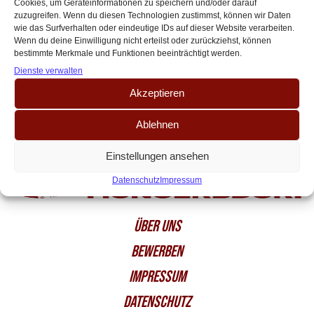
Cookies, um Geräteinformationen zu speichern und/oder darauf
Rundschau. Er redet über seinen Wechsel, den Traum in der Premier
zuzugreifen. Wenn du diesen Technologien zustimmst, können wir Daten
League zu spielen[…]
wie das Surfverhalten oder eindeutige IDs auf dieser Website verarbeiten.
Wenn du deine Einwilligung nicht erteilst oder zurückziehst, können
bestimmte Merkmale und Funktionen beeinträchtigt werden.
Dienste verwalten
Akzeptieren
Ablehnen
Einstellungen ansehen
Datenschutz
Impressum
ÜBER UNS
BEWERBEN
IMPRESSUM
DATENSCHUTZ