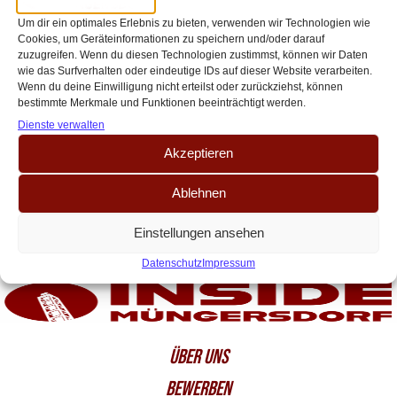
Geschmackspolizei.“ – Team FC im
Um dir ein optimales Erlebnis zu bieten, verwenden wir Technologien wie
Vorstandscheck
Cookies, um Geräteinformationen zu speichern und/oder darauf
zuzugreifen. Wenn du diesen Technologien zustimmst, können wir Daten
Team FC: Strukturreform, Dialog und sportliche Kompetenz als Eckpfeiler
wie das Surfverhalten oder eindeutige IDs auf dieser Website verarbeiten.
Inside Müngersdorf setzt seine Serie zur Vorstandswahl des 1. FC Köln fort
Wenn du deine Einwilligung nicht erteilst oder zurückziehst, können
bestimmte Merkmale und Funktionen beeinträchtigt werden.
und beleuchtet die Positionen[…]
Dienste verwalten
Akzeptieren
Ablehnen
Einstellungen ansehen
Datenschutz
Impressum
ÜBER UNS
BEWERBEN