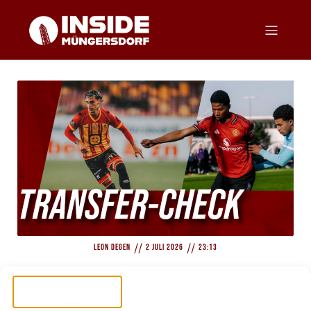
//
//
Leon Degen
2 Juli 2026
23:13
Transfercheck: Wer sind Chido Obi