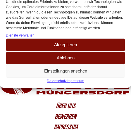
und José Marsà?
Um dir ein optimales Erlebnis zu bieten, verwenden wir Technologien wie
Cookies, um Geräteinformationen zu speichern und/oder darauf
Allmählich nimmt der Transfersommer auch am Geißbockheim Fahrt auf.
zuzugreifen. Wenn du diesen Technologien zustimmst, können wir Daten
Heute wurde mit Lochoshvilli der erste Transfer getätigt und es sieht gut
wie das Surfverhalten oder eindeutige IDs auf dieser Website verarbeiten.
aus, dass die Verantwortlichen[…]
Wenn du deine Einwilligung nicht erteilst oder zurückziehst, können
bestimmte Merkmale und Funktionen beeinträchtigt werden.
Dienste verwalten
Akzeptieren
Ablehnen
Einstellungen ansehen
Datenschutz
Impressum
ÜBER UNS
BEWERBEN
IMPRESSUM