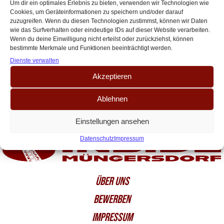
geleakt
Um dir ein optimales Erlebnis zu bieten, verwenden wir Technologien wie
Cookies, um Geräteinformationen zu speichern und/oder darauf
Update 19.06.2026: Unser vorheriger Leak bestätigt sich nun: Inside
zuzugreifen. Wenn du diesen Technologien zustimmst, können wir Daten
Müngersdorf präsentiert die ersten echten Bilder des neuen adidas-
wie das Surfverhalten oder eindeutige IDs auf dieser Website verarbeiten.
Heimtrikots für die Saison 2026/27. Das Heimtrikot überzeugt[…]
Wenn du deine Einwilligung nicht erteilst oder zurückziehst, können
bestimmte Merkmale und Funktionen beeinträchtigt werden.
Dienste verwalten
Akzeptieren
Ablehnen
Einstellungen ansehen
Datenschutz
Impressum
ÜBER UNS
BEWERBEN
IMPRESSUM