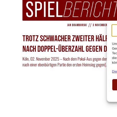
//
Jan Bramborski
3 November 2025
Trotz schwacher zweiter Hälfte: 
Um 
nach Doppel-Überzahl gegen den 
Ger
Tec
Köln, 02. November 2025 – Nach dem Pokal-Aus gegen den FC Bay
die
kön
nach einer ebenbürtigen Partie den ersten Heimsieg gegen[…]
Die