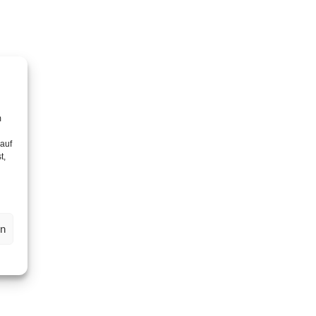
m
 auf
t,
en