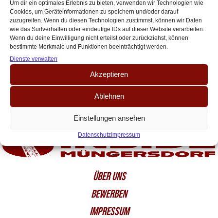
Winter noch Verstärkung?
Um dir ein optimales Erlebnis zu bieten, verwenden wir Technologien wie
Cookies, um Geräteinformationen zu speichern und/oder darauf
Foto: Instagram/sportfotografiemz Die Hinrunde ist vorbei – nach
zuzugreifen. Wenn du diesen Technologien zustimmst, können wir Daten
fünfzehn Spieltagen belegt der FC den 11. Tabellenplatz. Für einen
wie das Surfverhalten oder eindeutige IDs auf dieser Website verarbeiten.
Aufsteiger sicherlich keine schlechte Platzierung, allerdings geben[…]
Wenn du deine Einwilligung nicht erteilst oder zurückziehst, können
bestimmte Merkmale und Funktionen beeinträchtigt werden.
Dienste verwalten
Akzeptieren
Ablehnen
Einstellungen ansehen
Datenschutz
Impressum
ÜBER UNS
BEWERBEN
IMPRESSUM