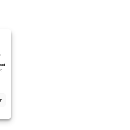
m
 auf
t,
en