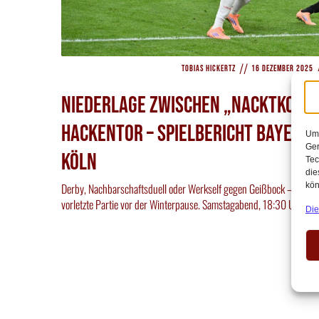
//
Tobias Hickertz
16 Dezember 2025
Niederlage zwischen „Nacktkont
Hackentor – Spielbericht Bayer L
Um 
Ger
Köln
Tec
die
kön
Derby, Nachbarschaftsduell oder Werkself gegen Geißbock – mit ein
vorletzte Partie vor der Winterpause. Samstagabend, 18:30 Uhr, Flu
Die