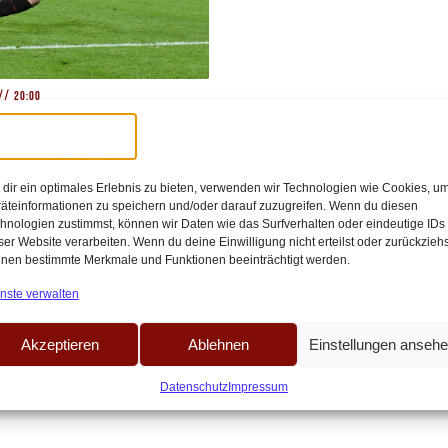
//
20:00
rollen“ und
everkusen – 1.FC
dir ein optimales Erlebnis zu bieten, verwenden wir Technologien wie Cookies, u
äteinformationen zu speichern und/oder darauf zuzugreifen. Wenn du diesen
hnologien zustimmst, können wir Daten wie das Surfverhalten oder eindeutige IDs
ser Website verarbeiten. Wenn du deine Einwilligung nicht erteilst oder zurückziehs
nen bestimmte Merkmale und Funktionen beeinträchtigt werden.
em Topspiel geht der FC in die
tlicht –[…]
nste verwalten
Akzeptieren
Ablehnen
Einstellungen anseh
Datenschutz
Impressum