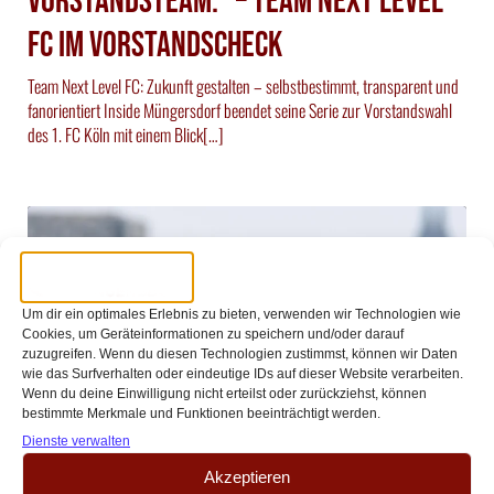
VorstandsTEAM.“ – Team Next Level
FC im Vorstandscheck
Team Next Level FC: Zukunft gestalten – selbstbestimmt, transparent und
fanorientiert Inside Müngersdorf beendet seine Serie zur Vorstandswahl
des 1. FC Köln mit einem Blick[…]
Um dir ein optimales Erlebnis zu bieten, verwenden wir Technologien wie
Cookies, um Geräteinformationen zu speichern und/oder darauf
zuzugreifen. Wenn du diesen Technologien zustimmst, können wir Daten
wie das Surfverhalten oder eindeutige IDs auf dieser Website verarbeiten.
Wenn du deine Einwilligung nicht erteilst oder zurückziehst, können
bestimmte Merkmale und Funktionen beeinträchtigt werden.
Dienste verwalten
//
//
Redaktion
22 August 2025
18:45
Akzeptieren