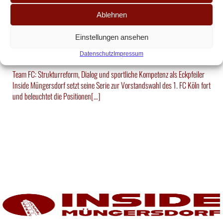
„Ein Vorstand ist keine
Ablehnen
Geschmackspolizei.“ – Team FC im
Einstellungen ansehen
Vorstandscheck
Datenschutz
Impressum
Team FC: Strukturreform, Dialog und sportliche Kompetenz als Eckpfeiler
Inside Müngersdorf setzt seine Serie zur Vorstandswahl des 1. FC Köln fort
und beleuchtet die Positionen[…]