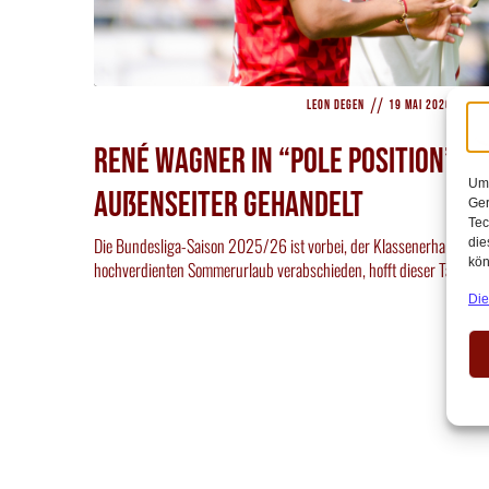
//
//
Leon Degen
19 Mai 2026
13
René Wagner in “Pole Position” fü
Um 
Außenseiter gehandelt
Ger
Tec
Die Bundesliga-Saison 2025/26 ist vorbei, der Klassenerhalt ist ge
die
kön
hochverdienten Sommerurlaub verabschieden, hofft dieser Tage so
Die