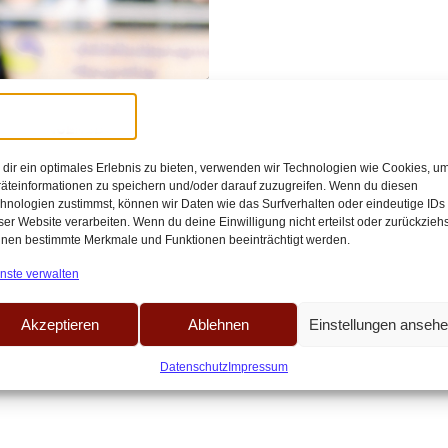
:30
r Trainerjob – 4
dir ein optimales Erlebnis zu bieten, verwenden wir Technologien wie Cookies, u
äteinformationen zu speichern und/oder darauf zuzugreifen. Wenn du diesen
hnologien zustimmst, können wir Daten wie das Surfverhalten oder eindeutige IDs
glückt. Während sich die Spieler in den
ser Website verarbeiten. Wenn du deine Einwilligung nicht erteilst oder zurückziehs
nen bestimmte Merkmale und Funktionen beeinträchtigt werden.
 manch einer noch[…]
nste verwalten
Akzeptieren
Ablehnen
Einstellungen anseh
Datenschutz
Impressum