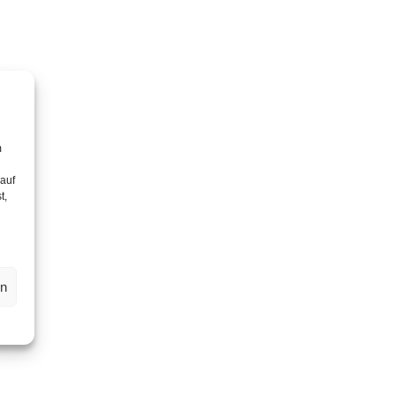
m
 auf
t,
en