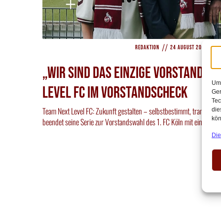
//
//
Redaktion
24 August 2025
1
„Wir sind das einzige VorstandsT
Um 
Level FC im Vorstandscheck
Ger
Tec
Team Next Level FC: Zukunft gestalten – selbstbestimmt, transparen
die
kön
beendet seine Serie zur Vorstandswahl des 1. FC Köln mit einem Bli
Die