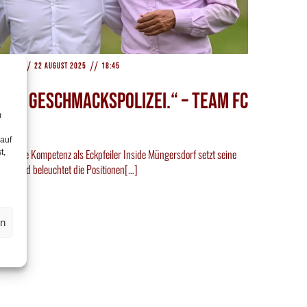
//
//
aktion
22 August 2025
18:45
eine Geschmackspolizei.“ – Team FC
m
 auf
ortliche Kompetenz als Eckpfeiler Inside Müngersdorf setzt seine
t,
 fort und beleuchtet die Positionen[…]
en