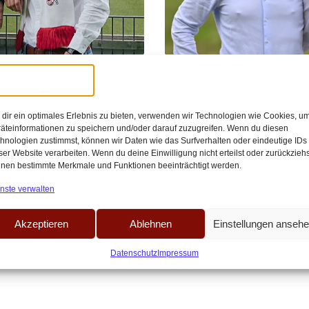
9:00
Red
EAM.“ – Team Next
„Ein Vorstand ist k
dir ein optimales Erlebnis zu bieten, verwenden wir Technologien wie Cookies, u
im Vorstandscheck
äteinformationen zu speichern und/oder darauf zuzugreifen. Wenn du diesen
hnologien zustimmst, können wir Daten wie das Surfverhalten oder eindeutige IDs
t und fanorientiert Inside Müngersdorf
Team FC: Strukturreform, Dialog und sp
ser Website verarbeiten. Wenn du deine Einwilligung nicht erteilst oder zurückziehs
nen bestimmte Merkmale und Funktionen beeinträchtigt werden.
ck[…]
Serie zur Vorstandswahl des 1. FC Köln
nste verwalten
Akzeptieren
Ablehnen
Einstellungen anseh
Datenschutz
Impressum