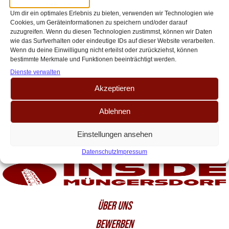
Rückschlag für Köln-Leihgabe bei
Um dir ein optimales Erlebnis zu bieten, verwenden wir Technologien wie
Dynamo Dresden
Cookies, um Geräteinformationen zu speichern und/oder darauf
zuzugreifen. Wenn du diesen Technologien zustimmst, können wir Daten
Bitter: Verletzungssorgen um FC-Talent Julian Pauli Der 1. FC Köln hat
wie das Surfverhalten oder eindeutige IDs auf dieser Website verarbeiten.
Innenverteidiger Julian Pauli für die laufende Saison an Zweitligist Dynamo
Wenn du deine Einwilligung nicht erteilst oder zurückziehst, können
bestimmte Merkmale und Funktionen beeinträchtigt werden.
Dresden verliehen. Die Leihe[…]
Dienste verwalten
Akzeptieren
Ablehnen
Einstellungen ansehen
Datenschutz
Impressum
ÜBER UNS
BEWERBEN