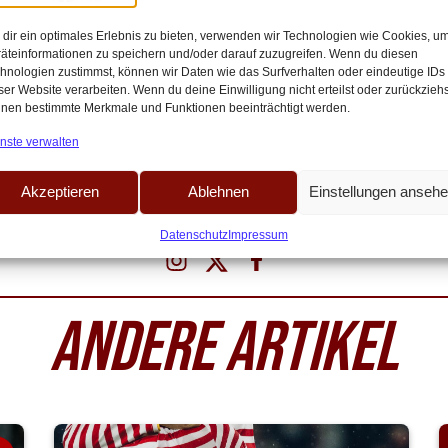
In der vergangenen Saison kam er bereits auf 17 Zweitliga-Einsätze sowie d
dir ein optimales Erlebnis zu bieten, verwenden wir Technologien wie Cookies, u
äteinformationen zu speichern und/oder darauf zuzugreifen. Wenn du diesen
r sogar ein Tor bejubeln.
hnologien zustimmst, können wir Daten wie das Surfverhalten oder eindeutige IDs
ser Website verarbeiten. Wenn du deine Einwilligung nicht erteilst oder zurückziehs
ngspause aufgrund einer Gehirnerschütterung hatte man in Köln große Hoff
nen bestimmte Merkmale und Funktionen beeinträchtigt werden.
nste verwalten
 Pauli wirklich ist – und wann er für Dynamo wieder auflaufen kann. Für de
Akzeptieren
Ablehnen
Einstellungen anseh
Datenschutz
Impressum
ANDERE ARTIKEL