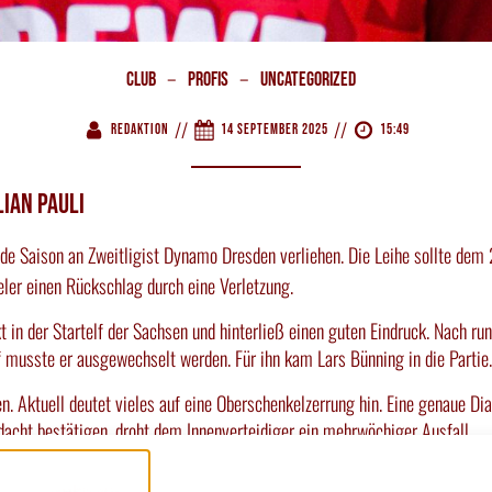
–
–
Club
Profis
Uncategorized
//
//
Redaktion
14 September 2025
15:49
ian Pauli
fende Saison an Zweitligist Dynamo Dresden verliehen. Die Leihe sollte d
ler einen Rückschlag durch eine Verletzung.
t in der Startelf der Sachsen und hinterließ einen guten Eindruck. Nach ru
 musste er ausgewechselt werden. Für ihn kam Lars Bünning in die Partie.
n. Aktuell deutet vieles auf eine Oberschenkelzerrung hin. Eine genaue D
Verdacht bestätigen, droht dem Innenverteidiger ein mehrwöchiger Ausfall.