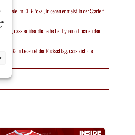
rei Spiele im DFB-Pokal, in denen er meist in der Startelf
m
 auf
t,
nungen, dass er über die Leihe bei Dynamo Dresden den
n 1. FC Köln bedeutet der Rückschlag, dass sich die
en