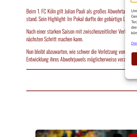
Beim 1. FC Köln gilt Julian Pauli als großes Abwehrtalent. 
Um 
Ger
stand. Sein Highlight: Im Pokal durfte der gebürtige Londone
Tec
die
Nach einer starken Saison mit zwischenzeitlicher Verletzu
kön
nächsten Schritt machen kann.
Die
Nun bleibt abzuwarten, wie schwer die Verletzung von Julian
Entwicklung ihres Abwehrjuwels möglicherweise verzögert.