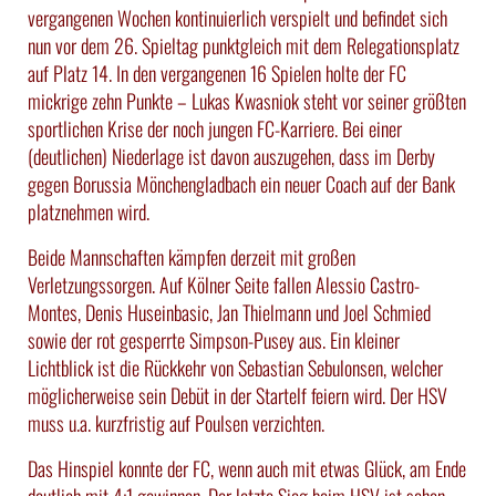
vergangenen Wochen kontinuierlich verspielt und befindet sich
nun vor dem 26. Spieltag punktgleich mit dem Relegationsplatz
auf Platz 14. In den vergangenen 16 Spielen holte der FC
mickrige zehn Punkte – Lukas Kwasniok steht vor seiner größten
sportlichen Krise der noch jungen FC-Karriere. Bei einer
(deutlichen) Niederlage ist davon auszugehen, dass im Derby
gegen Borussia Mönchengladbach ein neuer Coach auf der Bank
platznehmen wird.
Beide Mannschaften kämpfen derzeit mit großen
Verletzungssorgen. Auf Kölner Seite fallen Alessio Castro-
Montes, Denis Huseinbasic, Jan Thielmann und Joel Schmied
sowie der rot gesperrte Simpson-Pusey aus. Ein kleiner
Lichtblick ist die Rückkehr von Sebastian Sebulonsen, welcher
möglicherweise sein Debüt in der Startelf feiern wird. Der HSV
muss u.a. kurzfristig auf Poulsen verzichten.
Das Hinspiel konnte der FC, wenn auch mit etwas Glück, am Ende
deutlich mit 4:1 gewinnen. Der letzte Sieg beim HSV ist schon