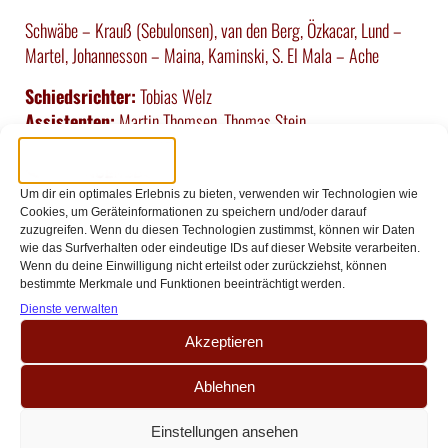
Schwäbe – Krauß (Sebulonsen), van den Berg, Özkacar, Lund –
Martel, Johannesson – Maina, Kaminski, S. El Mala – Ache
Schiedsrichter:
Tobias Welz
Assistenten:
Martin Thomsen, Thomas Stein
Vierter Offizieller:
Max Bruda
VAR:
Benjamin Brand
VAR-Assistent:
Christian Fischer
Um dir ein optimales Erlebnis zu bieten, verwenden wir Technologien wie
Cookies, um Geräteinformationen zu speichern und/oder darauf
zuzugreifen. Wenn du diesen Technologien zustimmst, können wir Daten
wie das Surfverhalten oder eindeutige IDs auf dieser Website verarbeiten.
Wenn du deine Einwilligung nicht erteilst oder zurückziehst, können
bestimmte Merkmale und Funktionen beeinträchtigt werden.
Dienste verwalten
ANDERE ARTIKEL
Akzeptieren
Ablehnen
Einstellungen ansehen