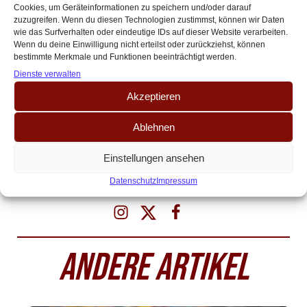
schönsten Trainer-Erfolgsstorys der jüngeren
Cookies, um Geräteinformationen zu speichern und/oder darauf
Bundesligageschichte, tut sie es jedoch nicht, so würde sich das
zuzugreifen. Wenn du diesen Technologien zustimmst, können wir Daten
Trainerkarussell in Köln erneut drehen. Mit dem Zusatz, dass dann
wie das Surfverhalten oder eindeutige IDs auf dieser Website verarbeiten.
Wenn du deine Einwilligung nicht erteilst oder zurückziehst, können
noch ein neuer Sportdirektor her müsste.
bestimmte Merkmale und Funktionen beeinträchtigt werden.
Dienste verwalten
Es wird maßgeblich auf eine erfolgreiche Zusammenarbeit der
Herren Kessler, Wagner und Steidten ankommen, denn sie sitzen
Akzeptieren
im selben Boot. Es bleibt abzuwarten, ob sie es sicher in den
Ablehnen
nächsten Hafen steuern oder beim Versuch gemeinsam kentern
werden. Uns steht jedenfalls ein ereignisreicher Sommer am
Einstellungen ansehen
Geißbockheim bevor.
Datenschutz
Impressum
ANDERE ARTIKEL