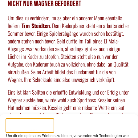
Nicht nur Wagner gefordert
Um dies zu verhindern, muss aber ein anderer Mann ebenfalls
liefern:
Tim Steidten
. Dem Kaderplaner steht ein arbeitsreicher
Sommer bevor. Einige Spielerabgänge wurden schon bestätigt,
andere stehen noch bevor. Geld dürfte im Fall eines El Mala-
Abgangs zwar vorhanden sein, allerdings gibt es auch einige
Löcher im Kader zu stopfen. Steidten steht also nun vor der
Aufgabe, den Kaderumbruch zu vollziehen, ohne dabei an Qualität
einzubüßen. Seine Arbeit bildet das Fundament für die von
Wagner. Ihre Schicksale sind also unweigerlich verknüpft.
Eins ist klar: Sollten die erhoffte Entwicklung und der Erfolg unter
Wagner ausbleiben, würde wohl auch Sportboss Kessler seinen
Hut nehmen müssen. Kessler geht eine riskante Wette ein, auf
einen derart unerfahrenen Trainer zu setzen. Ein neuer Impuls in
Form eines erfahrenen Trainers wäre die deutlich risikoärmere
Variante gewesen. Geht Kesslers Wette auf, haben wir eine der
Um dir ein optimales Erlebnis zu bieten, verwenden wir Technologien wie