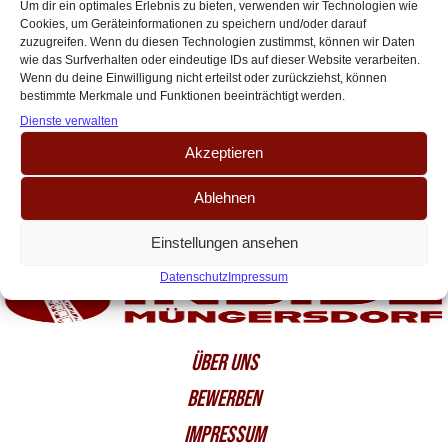
neu auf – Alle Hintergründe
Um dir ein optimales Erlebnis zu bieten, verwenden wir Technologien wie
Cookies, um Geräteinformationen zu speichern und/oder darauf
Der Retro-Hype boomt. Überall sieht man sie: die alten Logos der
zuzugreifen. Wenn du diesen Technologien zustimmst, können wir Daten
prestigeträchtigsten Vereine, historische Trikots mit ihren ganz eigenen
wie das Surfverhalten oder eindeutige IDs auf dieser Website verarbeiten.
Geschichten. So dürfte es kaum jemanden[…]
Wenn du deine Einwilligung nicht erteilst oder zurückziehst, können
bestimmte Merkmale und Funktionen beeinträchtigt werden.
Dienste verwalten
Akzeptieren
Ablehnen
Einstellungen ansehen
Datenschutz
Impressum
ÜBER UNS
BEWERBEN
IMPRESSUM