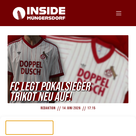
//
//
Redaktion
14 Juni 2026
17:15
EXKLUSIV: FC legt Pokalsieger Trikot