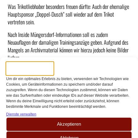
Was Trikotliebhaber besonders freuen dürfte: Auch der ehemalige
Hauptsponsor „Doppel-Dusch“ soll wieder auf dem Trikot
vertreten sein.
Nach Inside Müngersdorf-Informationen soll es zudem
Neuauflagen der damaligen Trainingsanzüge geben. Aufgrund des
Mangels an Archivmaterial können wir hierzu jedoch keine Bilder
liefern.
Der Release des Trikots ist für den späten Frühling
beziehungsweise den frühen Sommer geplant. Eine Vorstellung
Um dir ein optimales Erlebnis zu bieten, verwenden wir Technologien wie
am Jahrestag des DFB-Pokalsiegs erscheint dabei durchaus
Cookies, um Geräteinformationen zu speichern und/oder darauf
zuzugreifen. Wenn du diesen Technologien zustimmst, können wir Daten
möglich.
wie das Surfverhalten oder eindeutige IDs auf dieser Website verarbeiten.
Wenn du deine Einwilligung nicht erteilst oder zurückziehst, können
bestimmte Merkmale und Funktionen beeinträchtigt werden.
Dienste verwalten
Akzeptieren
Ablehnen