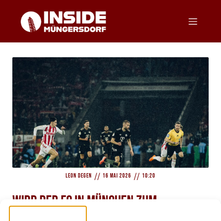
//
//
Leon Degen
16 Mai 2026
10:20
Wird der FC in München zum