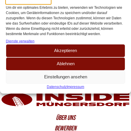
Partycrasher? – FC Bayern gegen 1.
Um dir ein optimales Erlebnis zu bieten, verwenden wir Technologien wie
FC Köln
Cookies, um Geräteinformationen zu speichern und/oder darauf
zuzugreifen. Wenn du diesen Technologien zustimmst, können wir Daten
Der FC hat den Klassenerhalt sicher und die Bayern sind bereits
wie das Surfverhalten oder eindeutige IDs auf dieser Website verarbeiten.
Deutscher Meister. Das sportliche Drama findet dementsprechend am
Wenn du deine Einwilligung nicht erteilst oder zurückziehst, können
bestimmte Merkmale und Funktionen beeinträchtigt werden.
letzten Spieltag klar auf anderen Plätzen[…]
Dienste verwalten
Akzeptieren
Ablehnen
Einstellungen ansehen
Datenschutz
Impressum
ÜBER UNS
BEWERBEN