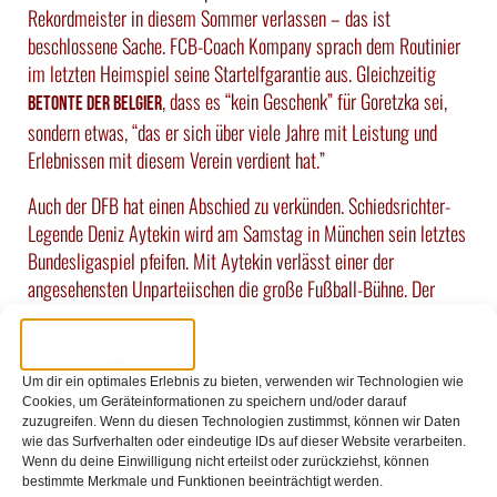
Rekordmeister in diesem Sommer verlassen – das ist
beschlossene Sache. FCB-Coach Kompany sprach dem Routinier
im letzten Heimspiel seine Startelfgarantie aus. Gleichzeitig
, dass es “kein Geschenk” für Goretzka sei,
betonte der Belgier
sondern etwas, “das er sich über viele Jahre mit Leistung und
Erlebnissen mit diesem Verein verdient hat.”
Auch der DFB hat einen Abschied zu verkünden. Schiedsrichter-
Legende Deniz Aytekin wird am Samstag in München sein letztes
Bundesligaspiel pfeifen. Mit Aytekin verlässt einer der
angesehensten Unparteiischen die große Fußball-Bühne. Der
gebürtige Nürnberger pfiff seit 2008 in der Bundesliga, stieg
zum FIFA-Schiedsrichter auf und wurde dreimal als DFB-
Schiedsrichter des Jahres ausgezeichnet. Künftig wird der 47-
Um dir ein optimales Erlebnis zu bieten, verwenden wir Technologien wie
Jährige mehr Zeit haben seinem Hobby als DJ nachzugehen.
Cookies, um Geräteinformationen zu speichern und/oder darauf
zuzugreifen. Wenn du diesen Technologien zustimmst, können wir Daten
Historisch nicht so eindeutig wie man denken
wie das Surfverhalten oder eindeutige IDs auf dieser Website verarbeiten.
Wenn du deine Einwilligung nicht erteilst oder zurückziehst, können
mag
bestimmte Merkmale und Funktionen beeinträchtigt werden.