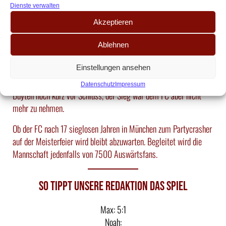
Dienste verwalten
Beide Teams trafen bislang in 108 Pflichtspielen aufeinander (24
Akzeptieren
Siege, 24 Remis, 60 Niederlagen). Der letzte Auswärtssieg in
München (1:2) gelang dem FC am 21. Spieltag der Saison
Ablehnen
2008/09. Ausgerechnet zum Karnevalswochenende ließen
Einstellungen ansehen
Fabrice Ehret und Debütant Daniel Brosinski die Kölner Herzen
mit ihren Treffern höher schlagen. Zwar verkürzte Daniel van
Datenschutz
Impressum
Buyten noch kurz vor Schluss, der Sieg war dem FC aber nicht
mehr zu nehmen.
Ob der FC nach 17 sieglosen Jahren in München zum Partycrasher
auf der Meisterfeier wird bleibt abzuwarten. Begleitet wird die
Mannschaft jedenfalls von 7500 Auswärtsfans.
So tippt unsere Redaktion das Spiel
Max: 5:1
Noah: