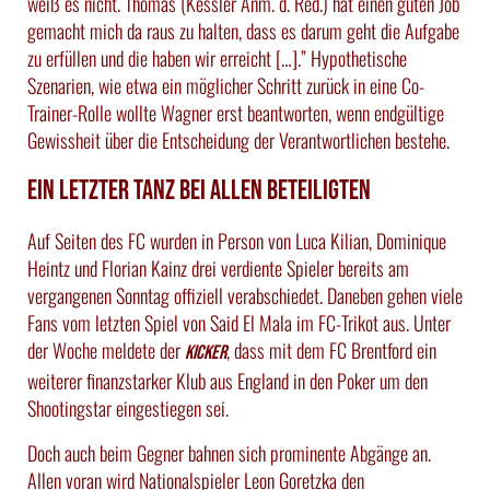
weiß es nicht. Thomas (Kessler Anm. d. Red.) hat einen guten Job
gemacht mich da raus zu halten, dass es darum geht die Aufgabe
zu erfüllen und die haben wir erreicht […].” Hypothetische
Szenarien, wie etwa ein möglicher Schritt zurück in eine Co-
Trainer-Rolle wollte Wagner erst beantworten, wenn endgültige
Gewissheit über die Entscheidung der Verantwortlichen bestehe.
Ein letzter Tanz bei allen Beteiligten
Auf Seiten des FC wurden in Person von Luca Kilian, Dominique
Heintz und Florian Kainz drei verdiente Spieler bereits am
vergangenen Sonntag offiziell verabschiedet. Daneben gehen viele
Fans vom letzten Spiel von Said El Mala im FC-Trikot aus. Unter
der Woche meldete der
, dass mit dem FC Brentford ein
kicker
weiterer finanzstarker Klub aus England in den Poker um den
Shootingstar eingestiegen sei.
Doch auch beim Gegner bahnen sich prominente Abgänge an.
Allen voran wird Nationalspieler Leon Goretzka den