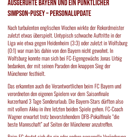
Ausgeruhte Bayern und ein pünktlicher
Simpson-Pusey – Personalupdate
Nach turbulenten englischen Wochen wirkte der Rekordmeister
zuletzt etwas überspielt. Untypisch schwache Auftritte in der
Liga wie etwa gegen Heidenheim (3:3) oder zuletzt in Wolfsburg
(0:1) war man bis dahin von den Bayern nicht gewohnt. In
Wolfsburg konnte man sich bei FC-Eigengewächs Jonas Urbig
bedanken, der mit seinen Paraden den knappen Sieg der
Münchener festhielt.
Das erkannten auch die Verantwortlichen beim FC Bayern und
verordneten den eigenen Spielern vor dem Saisonfinale
kurzerhand 3 Tage Sonderurlaub. Die Bayern-Stars dürften also
mit vollem Akku in ihre letzten beiden Spiele gehen. FC-Coach
Wagner erwartet trotz bevorstehendem DFB-Pokalfinale “die
beste Mannschaft” auf Seiten der Münchener anzutreffen.
Beim FC deutet sich die ein oder andere personelle Veränderung