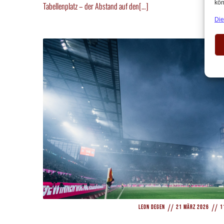
kön
Tabellenplatz – der Abstand auf den[…]
Die
//
//
Leon Degen
21 März 2026
1