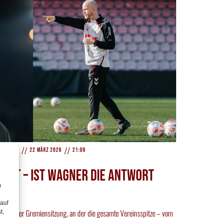
//
//
 Hopfen
22 März 2026
21:09
gelt – Ist Wagner die Antwort
m
 auf
en. In einer Gremiensitzung, an der die gesamte Vereinsspitze – vom
t,