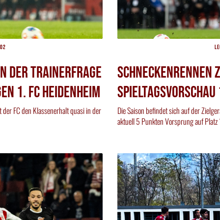
:02
Le
in der Trainerfrage
Schneckenrennen z
gen 1. FC Heidenheim
Spieltagsvorschau 1
 der FC den Klassenerhalt quasi in der
Die Saison befindet sich auf der Zielg
aktuell 5 Punkten Vorsprung auf Platz