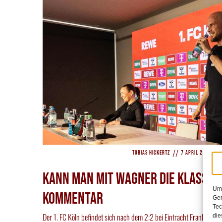
//
//
Tobias Hickertz
7 April 2026
Kann man mit Wagner die Klasse h
Um 
Kommentar
Ger
Tec
Der 1. FC Köln befindet sich nach dem 2:2 bei Eintracht Frankfurt m
die