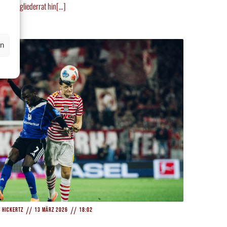
den Mitgliederrat hin[…]
en
//
//
s Hickertz
13 März 2026
18:02