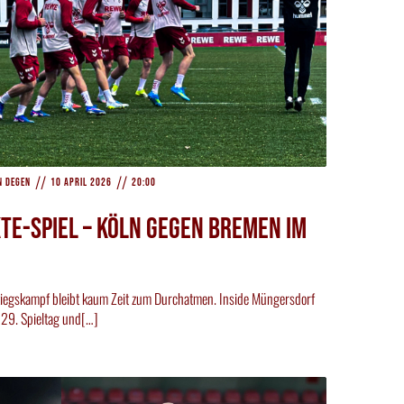
//
//
n Degen
10 April 2026
20:00
te-Spiel – Köln gegen Bremen im
tiegskampf bleibt kaum Zeit zum Durchatmen. Inside Müngersdorf
n 29. Spieltag und[…]