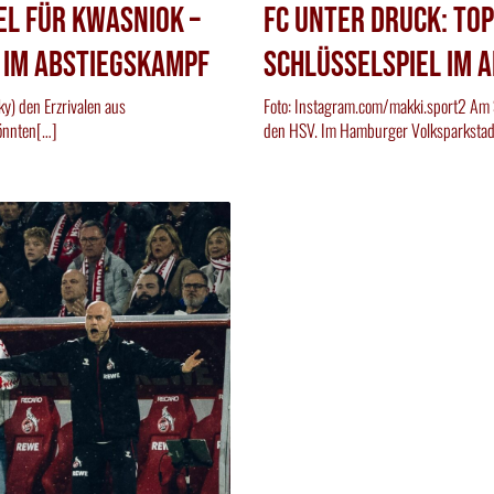
el für Kwasniok –
FC unter Druck: Top
 im Abstiegskampf
Schlüsselspiel im 
y) den Erzrivalen aus
Foto: Instagram.com/makki.sport2 Am S
önnten[…]
den HSV. Im Hamburger Volksparkstad