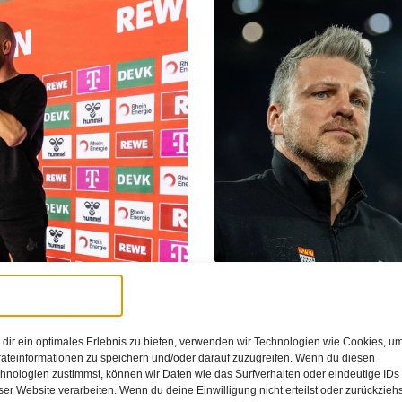
16:00
Noah
alten? – Ein
Kwasniok-Aus besie
dir ein optimales Erlebnis zu bieten, verwenden wir Technologien wie Cookies, u
oder nur Plan B?
äteinformationen zu speichern und/oder darauf zuzugreifen. Wenn du diesen
hnologien zustimmst, können wir Daten wie das Surfverhalten oder eindeutige IDs
it 27 Punkten weiterhin auf dem 14.
Die Würfel beim 1. FC Köln sind gefall
ser Website verarbeiten. Wenn du deine Einwilligung nicht erteilst oder zurückziehs