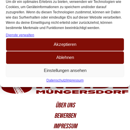
GELEAKT
Um dir ein optimales Erlebnis zu bieten, verwenden wir Technologien wie
Cookies, um Geräteinformationen zu speichern und/oder darauf
Zwei Tage nach der Vorstellung des Heimtrikots, können wir nun auch das
zuzugreifen. Wenn du diesen Technologien zustimmst, können wir Daten
Ausweichtrikot exklusiv vorstellen. Bevor Fragen aufkommen: Das Design
wie das Surfverhalten oder eindeutige IDs auf dieser Website verarbeiten.
entspricht der Realität und ist[…]
Wenn du deine Einwilligung nicht erteilst oder zurückziehst, können
bestimmte Merkmale und Funktionen beeinträchtigt werden.
Dienste verwalten
Akzeptieren
Ablehnen
Einstellungen ansehen
Datenschutz
Impressum
ÜBER UNS
BEWERBEN
IMPRESSUM