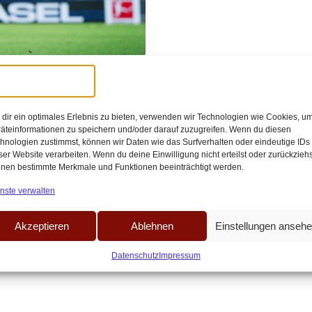
18:02
 wird zum
dir ein optimales Erlebnis zu bieten, verwenden wir Technologien wie Cookies, u
äteinformationen zu speichern und/oder darauf zuzugreifen. Wenn du diesen
hnologien zustimmst, können wir Daten wie das Surfverhalten oder eindeutige IDs
iff der 1. FC Köln im Topspiel auf
ser Website verarbeiten. Wenn du deine Einwilligung nicht erteilst oder zurückziehs
nen bestimmte Merkmale und Funktionen beeinträchtigt werden.
[…]
nste verwalten
Akzeptieren
Ablehnen
Einstellungen anseh
Datenschutz
Impressum