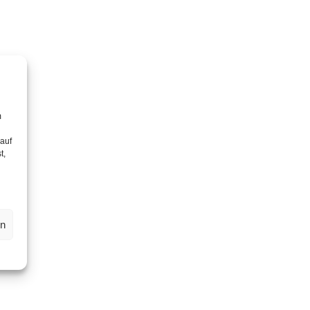
m
 auf
t,
en