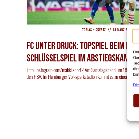
//
//
Tobias Hickertz
13 März 2026
FC unter Druck: Topspiel beim HSV
Um 
Schlüsselspiel im Abstiegskampf
Ger
Tec
Foto: Instagram.com/makki.sport2 Am Samstagabend um 18:30 Uhr tr
die
kön
den HSV. Im Hamburger Volksparkstadion kommt es zu einem Duell
Die