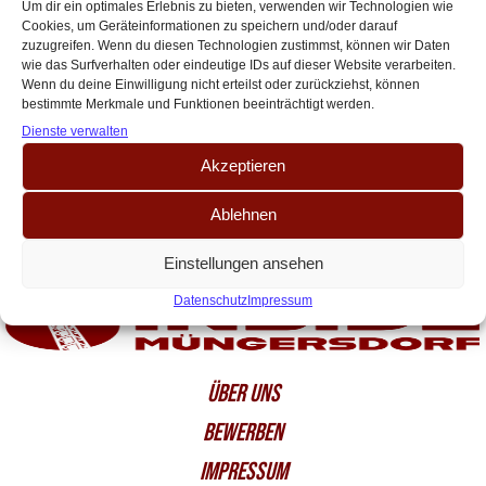
neu auf – Alle Hintergründe
Um dir ein optimales Erlebnis zu bieten, verwenden wir Technologien wie
Cookies, um Geräteinformationen zu speichern und/oder darauf
Der Retro-Hype boomt. Überall sieht man sie: die alten Logos der
zuzugreifen. Wenn du diesen Technologien zustimmst, können wir Daten
prestigeträchtigsten Vereine, historische Trikots mit ihren ganz eigenen
wie das Surfverhalten oder eindeutige IDs auf dieser Website verarbeiten.
Geschichten. So dürfte es kaum jemanden[…]
Wenn du deine Einwilligung nicht erteilst oder zurückziehst, können
bestimmte Merkmale und Funktionen beeinträchtigt werden.
Dienste verwalten
Akzeptieren
Ablehnen
Einstellungen ansehen
Datenschutz
Impressum
ÜBER UNS
BEWERBEN
IMPRESSUM