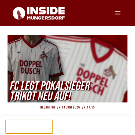
//
//
Redaktion
14 Juni 2026
17:15
EXKLUSIV: FC legt Pokalsieger Trikot