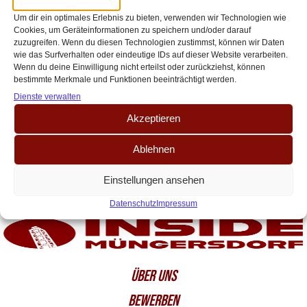
Partycrasher? – FC Bayern gegen 1.
Um dir ein optimales Erlebnis zu bieten, verwenden wir Technologien wie
FC Köln
Cookies, um Geräteinformationen zu speichern und/oder darauf
zuzugreifen. Wenn du diesen Technologien zustimmst, können wir Daten
Der FC hat den Klassenerhalt sicher und die Bayern sind bereits
wie das Surfverhalten oder eindeutige IDs auf dieser Website verarbeiten.
Deutscher Meister. Das sportliche Drama findet dementsprechend am
Wenn du deine Einwilligung nicht erteilst oder zurückziehst, können
bestimmte Merkmale und Funktionen beeinträchtigt werden.
letzten Spieltag klar auf anderen Plätzen[…]
Dienste verwalten
Akzeptieren
Ablehnen
Einstellungen ansehen
Datenschutz
Impressum
ÜBER UNS
BEWERBEN