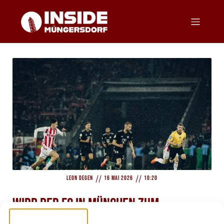
//
//
Leon Degen
16 Mai 2026
10:20
Wird der FC in München zum