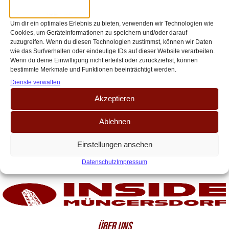
und Systemumstellungen – Warum
die FC-Defensive trotzdem Mut
Um dir ein optimales Erlebnis zu bieten, verwenden wir Technologien wie
Cookies, um Geräteinformationen zu speichern und/oder darauf
macht
zuzugreifen. Wenn du diesen Technologien zustimmst, können wir Daten
wie das Surfverhalten oder eindeutige IDs auf dieser Website verarbeiten.
Seit der Horror-Verletzung von Abwehrchef Timo Hübers ist die Defensive
Wenn du deine Einwilligung nicht erteilst oder zurückziehst, können
beim FC eine Dauerbaustelle. Auf der Suche nach seiner besten
bestimmte Merkmale und Funktionen beeinträchtigt werden.
Abwehrkette musste Kwasniok immer wieder[…]
Dienste verwalten
Akzeptieren
Ablehnen
Einstellungen ansehen
Datenschutz
Impressum
ÜBER UNS