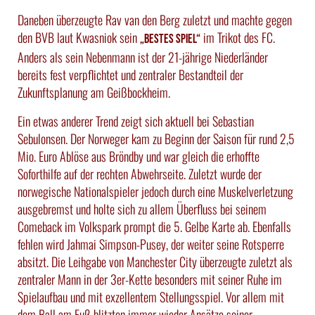
Daneben überzeugte Rav van den Berg zuletzt und machte gegen
den BVB laut Kwasniok sein
im Trikot des FC.
„bestes Spiel“
Anders als sein Nebenmann ist der 21-jährige Niederländer
bereits fest verpflichtet und zentraler Bestandteil der
Zukunftsplanung am Geißbockheim.
Ein etwas anderer Trend zeigt sich aktuell bei Sebastian
Sebulonsen. Der Norweger kam zu Beginn der Saison für rund 2,5
Mio. Euro Ablöse aus Bröndby und war gleich die erhoffte
Soforthilfe auf der rechten Abwehrseite. Zuletzt wurde der
norwegische Nationalspieler jedoch durch eine Muskelverletzung
ausgebremst und holte sich zu allem Überfluss bei seinem
Comeback im Volkspark prompt die 5. Gelbe Karte ab. Ebenfalls
fehlen wird Jahmai Simpson-Pusey, der weiter seine Rotsperre
absitzt. Die Leihgabe von Manchester City überzeugte zuletzt als
zentraler Mann in der 3er-Kette besonders mit seiner Ruhe im
Spielaufbau und mit exzellentem Stellungsspiel. Vor allem mit
dem Ball am Fuß blitzten immer wieder Ansätze seiner