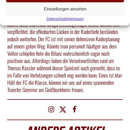
erbrachten Leistungen im Saisonendspurt ab. Fakt ist: würde man
beim FC zum Saisonende die Kaufoptionen aller Leihspieler
Einstellungen ansehen
ziehen, fiele wohl ein Paket zwischen 25 und 30 Mio. Euro an.
Datenschutz
Impressum
Damit hätte man zwar einige Leistungsträger dieser Saison fest
verpflichtet, die offenbarten Lücken in der Kadertiefe bestünden
jedoch weiterhin. Der FC ist mit seiner defensiven Kaderplanung
auf einem guten Weg. Könnte man personell häufiger aus dem
Vollen schöpfen fiele die Bilanz wahrscheinlich sogar noch
positiver aus. Allerdings haben die Verantwortlichen rund um
Thomas Kessler während dieser Spielzeit auch gemerkt, dass es
im Falle von Verletzungen schnell eng werden kann. Eines ist klar:
Hält der FC die Klasse, können wir uns auf einen spannenden
Transfer-Sommer am Geißbockheim freuen.