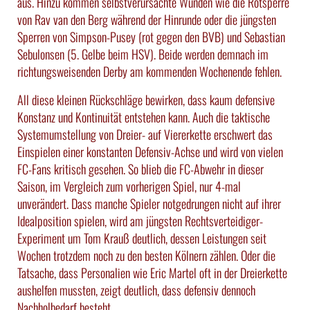
aus. Hinzu kommen selbstverursachte Wunden wie die Rotsperre
von Rav van den Berg während der Hinrunde oder die jüngsten
Sperren von Simpson-Pusey (rot gegen den BVB) und Sebastian
Sebulonsen (5. Gelbe beim HSV). Beide werden demnach im
richtungsweisenden Derby am kommenden Wochenende fehlen.
All diese kleinen Rückschläge bewirken, dass kaum defensive
Konstanz und Kontinuität entstehen kann. Auch die taktische
Systemumstellung von Dreier- auf Viererkette erschwert das
Einspielen einer konstanten Defensiv-Achse und wird von vielen
FC-Fans kritisch gesehen. So blieb die FC-Abwehr in dieser
Saison, im Vergleich zum vorherigen Spiel, nur 4-mal
unverändert. Dass manche Spieler notgedrungen nicht auf ihrer
Idealposition spielen, wird am jüngsten Rechtsverteidiger-
Experiment um Tom Krauß deutlich, dessen Leistungen seit
Wochen trotzdem noch zu den besten Kölnern zählen. Oder die
Tatsache, dass Personalien wie Eric Martel oft in der Dreierkette
aushelfen mussten, zeigt deutlich, dass defensiv dennoch
Nachholbedarf besteht.