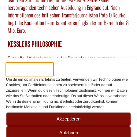
hervorragenden technischen Ausbildung in England auf. Nach
Informationen des britischen Transferjournalisten Pete O’Rourke
liegt die Kaufoption beim talentierten Engländer im Bereich der 8
Mio. Euro.
Kesslers Philosophie
Trotz aller Widrigkeiten, die das Einspielen einer zentralen
Defensiv-Achse bislang verkompliziert haben, geben aber
besonders die bereits gezeigten Ansätze den Fans Grund zur
Um dir ein optimales Erlebnis zu bieten, verwenden wir Technologien wie
Hoffnung. Ebenfalls zeigt die Altersstruktur, dass unter Kessler
Cookies, um Geräteinformationen zu speichern und/oder darauf
großer Wert auf junge, entwicklungsfähige Spieler gelegt wird –
zuzugreifen. Wenn du diesen Technologien zustimmst, können wir Daten
ein wichtiges Signal auch für die eigenen Talente. Mit Ausnahme
wie das Surfverhalten oder eindeutige IDs auf dieser Website verarbeiten.
Wenn du deine Einwilligung nicht erteilst oder zurückziehst, können
von Routinier Dominique Heintz ist kein Defensivspieler beim FC
bestimmte Merkmale und Funktionen beeinträchtigt werden.
älter als 30.
Akzeptieren
Welche Kaufoptionen am Ende tatsächlich gezogen werden, hängt
maßgeblich vom Erreichen des Klassenerhalts und den
Ablehnen