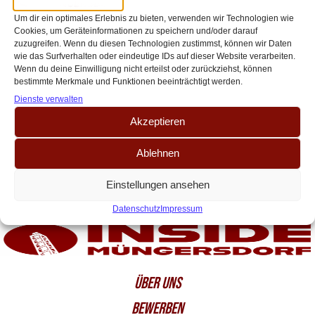
bleiben“ – Team Adenauer im
Um dir ein optimales Erlebnis zu bieten, verwenden wir Technologien wie
Vorstandscheck
Cookies, um Geräteinformationen zu speichern und/oder darauf
zuzugreifen. Wenn du diesen Technologien zustimmst, können wir Daten
Team Adenauer: Ausbau, Transparenz und Dialog als zentrale Ziele Inside
wie das Surfverhalten oder eindeutige IDs auf dieser Website verarbeiten.
Müngersdorf hat im Vorfeld der Vorstandswahl beim 1. FC Köln alle
Wenn du deine Einwilligung nicht erteilst oder zurückziehst, können
bestimmte Merkmale und Funktionen beeinträchtigt werden.
Kandidatenteams kontaktiert, um deren[…]
Dienste verwalten
Akzeptieren
Ablehnen
Einstellungen ansehen
Datenschutz
Impressum
ÜBER UNS
BEWERBEN