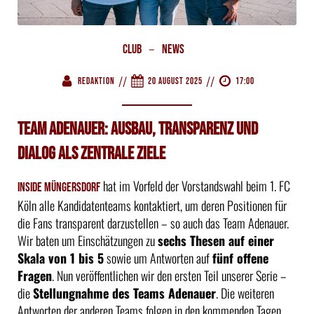
–
Club
News
//
//
Redaktion
20 August 2025
17:00
Team Adenauer: Ausbau, Transparenz und
Dialog als zentrale Ziele
hat im Vorfeld der Vorstandswahl beim 1. FC
Inside Müngersdorf
Köln alle Kandidatenteams kontaktiert, um deren Positionen für
die Fans transparent darzustellen – so auch das Team Adenauer.
Wir baten um Einschätzungen zu
sechs Thesen auf einer
Skala von 1 bis 5
sowie um Antworten auf
fünf offene
Fragen
. Nun veröffentlichen wir den ersten Teil unserer Serie –
die
Stellungnahme des Teams Adenauer
. Die weiteren
Antworten der anderen Teams folgen in den kommenden Tagen.