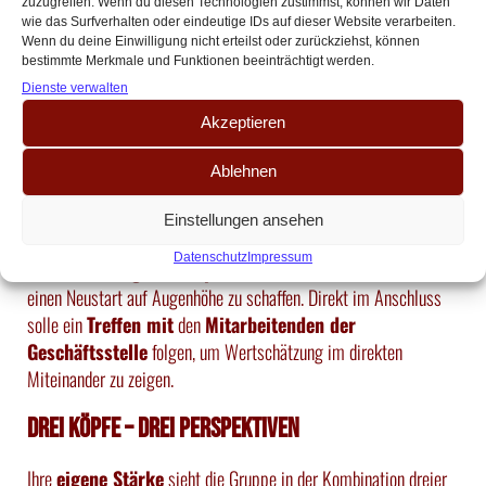
Regelverstöße gegen Pyroverbote
seien zwar
kein
zuzugreifen. Wenn du diesen Technologien zustimmst, können wir Daten
wie das Surfverhalten oder eindeutige IDs auf dieser Website verarbeiten.
Kavaliersdelikt
, dennoch sei man überzeugt, dass
Wenn du deine Einwilligung nicht erteilst oder zurückziehst, können
mittelfristig
sichere
technische Lösungen gefunden
bestimmte Merkmale und Funktionen beeinträchtigt werden.
werden könnten. Wichtig sei, dass der
FC nicht erneut zum
Dienste verwalten
Spitzenreiter bei Strafzahlungen werde
– hier sei auch
Akzeptieren
die DFL gefragt.
Ablehnen
Erste Amtshandlungen im Falle einer Wahl
Einstellungen ansehen
Sollte das Team Adenauer gewählt werden, wäre ihre
erste
Datenschutz
Impressum
Amtshandlung ein Gespräch mit der Stadt
Köln, um
einen Neustart auf Augenhöhe zu schaffen. Direkt im Anschluss
solle ein
Treffen mit
den
Mitarbeitenden der
Geschäftsstelle
folgen, um Wertschätzung im direkten
Miteinander zu zeigen.
Drei Köpfe – drei Perspektiven
Ihre
eigene Stärke
sieht die Gruppe in der Kombination dreier