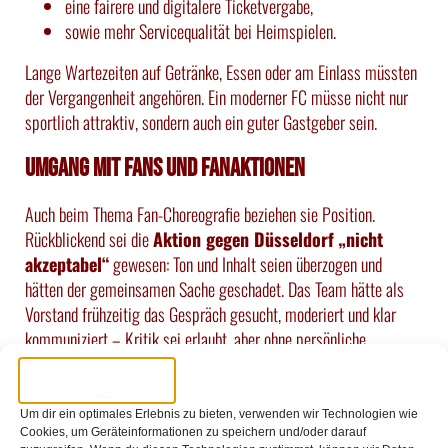
eine fairere und digitalere Ticketvergabe,
sowie mehr Servicequalität bei Heimspielen.
Lange Wartezeiten auf Getränke, Essen oder am Einlass müssten
der Vergangenheit angehören. Ein moderner FC müsse nicht nur
sportlich attraktiv, sondern auch ein guter Gastgeber sein.
Umgang mit Fans und Fanaktionen
Auch beim Thema Fan-Choreografie beziehen sie Position.
Rückblickend sei die
Aktion gegen Düsseldorf „nicht
akzeptabel“
gewesen: Ton und Inhalt seien überzogen und
hätten der gemeinsamen Sache geschadet. Das Team hätte als
Vorstand frühzeitig das Gespräch gesucht, moderiert und klar
kommuniziert – Kritik sei erlaubt, aber ohne persönliche
Grenzüberschreitungen.
Beim Thema Ultras und Pyrotechnik setzt das Team auf Dialog.
Um dir ein optimales Erlebnis zu bieten, verwenden wir Technologien wie
Ultras seien ein fester Bestandteil der FC-Fankultur.
Cookies, um Geräteinformationen zu speichern und/oder darauf