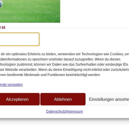
2:00
 und
FC-Defensive
dir ein optimales Erlebnis zu bieten, verwenden wir Technologien wie Cookies, u
äteinformationen zu speichern und/oder darauf zuzugreifen. Wenn du diesen
hnologien zustimmst, können wir Daten wie das Surfverhalten oder eindeutige IDs
ser Website verarbeiten. Wenn du deine Einwilligung nicht erteilst oder zurückziehs
nen bestimmte Merkmale und Funktionen beeinträchtigt werden.
ensive beim FC eine Dauerbaustelle.
mmer wieder[…]
nste verwalten
Akzeptieren
Ablehnen
Einstellungen anseh
Datenschutz
Impressum