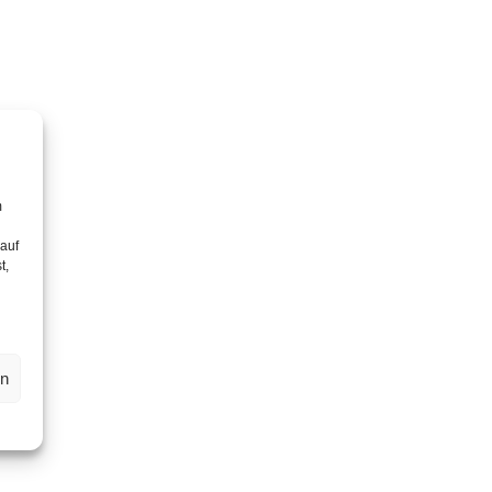
m
 auf
t,
en