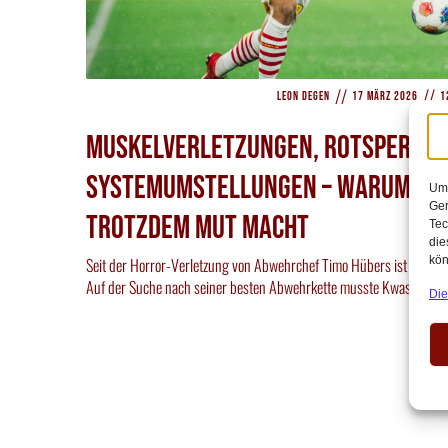
//
//
Leon Degen
17 März 2026
1
Muskelverletzungen, Rotsperren
Systemumstellungen – Warum die 
Um 
Ger
trotzdem Mut macht
Tec
die
kön
Seit der Horror-Verletzung von Abwehrchef Timo Hübers ist die Def
Auf der Suche nach seiner besten Abwehrkette musste Kwasniok i
Die