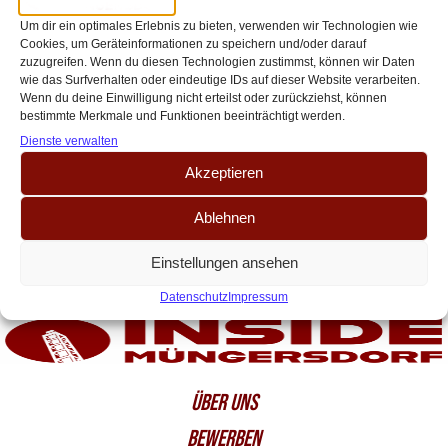
wird zum Schlüsselspiel im
Um dir ein optimales Erlebnis zu bieten, verwenden wir Technologien wie
Abstiegskampf
Cookies, um Geräteinformationen zu speichern und/oder darauf
zuzugreifen. Wenn du diesen Technologien zustimmst, können wir Daten
Foto: Instagram.com/makki.sport2 Am Samstagabend um 18:30 Uhr triff
wie das Surfverhalten oder eindeutige IDs auf dieser Website verarbeiten.
der 1. FC Köln im Topspiel auf den HSV. Im Hamburger Volksparkstadion
Wenn du deine Einwilligung nicht erteilst oder zurückziehst, können
bestimmte Merkmale und Funktionen beeinträchtigt werden.
kommt es zu einem Duell[…]
Dienste verwalten
Akzeptieren
Ablehnen
Einstellungen ansehen
Datenschutz
Impressum
ÜBER UNS
BEWERBEN