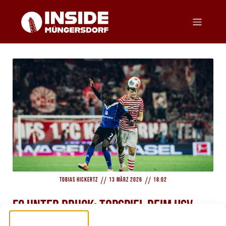
//
//
Tobias Hickertz
13 März 2026
18:02
FC unter Druck: Topspiel beim HSV