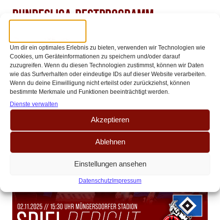
Bundesliga-Restprogramm –
Kwasniok und FC vor entscheidenden
Um dir ein optimales Erlebnis zu bieten, verwenden wir Technologien wie
Wochen
Cookies, um Geräteinformationen zu speichern und/oder darauf
zuzugreifen. Wenn du diesen Technologien zustimmst, können wir Daten
FOTO: Instagram.com/makki.sport2 8 Punkte aus den letzten 10 Spielen –
wie das Surfverhalten oder eindeutige IDs auf dieser Website verarbeiten.
nur noch 2 Punkte Vorsprung auf den Relegationsplatz –
Wenn du deine Einwilligung nicht erteilst oder zurückziehst, können
bestimmte Merkmale und Funktionen beeinträchtigt werden.
herausforderndes Restprogramm – die Stimmung kippt:[…]
Dienste verwalten
Akzeptieren
Ablehnen
Einstellungen ansehen
Datenschutz
Impressum