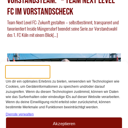
VorstandsTEAM.“ – Team Next Level
FC im Vorstandscheck
Team Next Level FC: Zukunft gestalten – selbstbestimmt, transparent und
fanorientiert Inside Müngersdorf beendet seine Serie zur Vorstandswahl
des 1. FC Köln mit einem Blick[…]
Um dir ein optimales Erlebnis zu bieten, verwenden wir Technologien wie
Cookies, um Geräteinformationen zu speichern und/oder darauf
zuzugreifen. Wenn du diesen Technologien zustimmst, können wir Daten
wie das Surfverhalten oder eindeutige IDs auf dieser Website verarbeiten.
Wenn du deine Einwilligung nicht erteilst oder zurückziehst, können
bestimmte Merkmale und Funktionen beeinträchtigt werden.
Dienste verwalten
//
//
Redaktion
20 August 2025
17:00
Akzeptieren