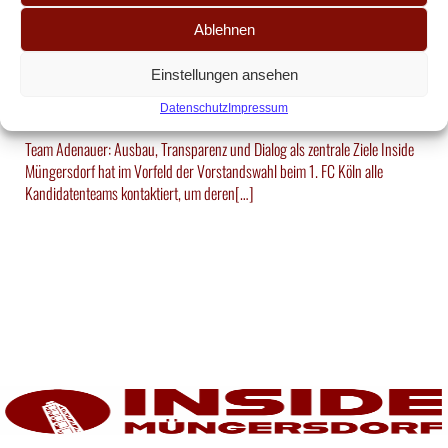
„Der FC muss für alle bezahlbar
Ablehnen
bleiben“ – Team Adenauer im
Einstellungen ansehen
Vorstandscheck
Datenschutz
Impressum
Team Adenauer: Ausbau, Transparenz und Dialog als zentrale Ziele Inside
Müngersdorf hat im Vorfeld der Vorstandswahl beim 1. FC Köln alle
Kandidatenteams kontaktiert, um deren[…]