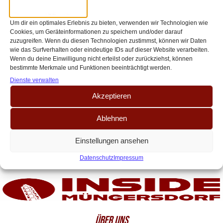
und Systemumstellungen – Warum
die FC-Defensive trotzdem Mut
Um dir ein optimales Erlebnis zu bieten, verwenden wir Technologien wie
Cookies, um Geräteinformationen zu speichern und/oder darauf
macht
zuzugreifen. Wenn du diesen Technologien zustimmst, können wir Daten
wie das Surfverhalten oder eindeutige IDs auf dieser Website verarbeiten.
Seit der Horror-Verletzung von Abwehrchef Timo Hübers ist die Defensive
Wenn du deine Einwilligung nicht erteilst oder zurückziehst, können
beim FC eine Dauerbaustelle. Auf der Suche nach seiner besten
bestimmte Merkmale und Funktionen beeinträchtigt werden.
Abwehrkette musste Kwasniok immer wieder[…]
Dienste verwalten
Akzeptieren
Ablehnen
Einstellungen ansehen
Datenschutz
Impressum
ÜBER UNS