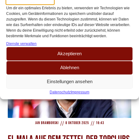
halten? – Ein Kommentar
Um dir ein optimales Erlebnis zu bieten, verwenden wir Technologien wie
Cookies, um Geräteinformationen zu speichern und/oder darauf
zuzugreifen. Wenn du diesen Technologien zustimmst, können wir Daten
Der 1. FC Köln befindet sich nach dem 2:2 bei Eintracht Frankfurt mit 27
wie das Surfverhalten oder eindeutige IDs auf dieser Website verarbeiten.
Punkten weiterhin auf dem 14. Tabellenplatz – der Abstand auf den[…]
Wenn du deine Einwilligung nicht erteilst oder zurückziehst, können
bestimmte Merkmale und Funktionen beeinträchtigt werden.
Dienste verwalten
Akzeptieren
Ablehnen
Einstellungen ansehen
Datenschutz
Impressum
//
//
Jan Bramborski
8 Oktober 2025
16:43