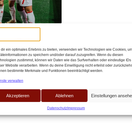
/
14:27
schert St. Pauli
dir ein optimales Erlebnis zu bieten, verwenden wir Technologien wie Cookies, u
äteinformationen zu speichern und/oder darauf zuzugreifen. Wenn du diesen
hnologien zustimmst, können wir Daten wie das Surfverhalten oder eindeutige IDs
remen sollte nun nach drei Spielen
ser Website verarbeiten. Wenn du deine Einwilligung nicht erteilst oder zurückziehs
nen bestimmte Merkmale und Funktionen beeinträchtigt werden.
nste verwalten
Akzeptieren
Ablehnen
Einstellungen anseh
Datenschutz
Impressum