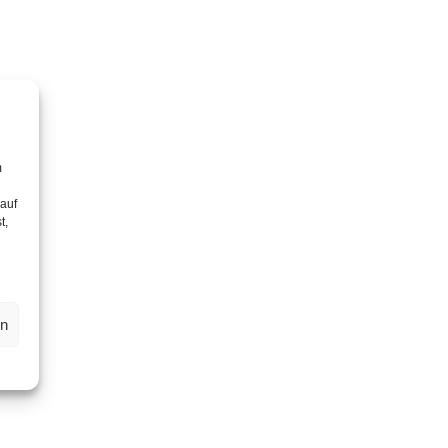
m
 auf
t,
en