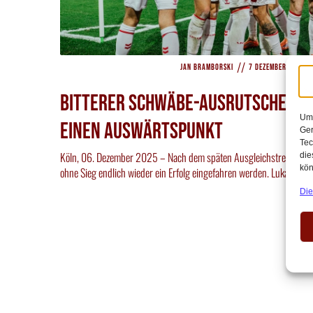
//
/
Jan Bramborski
7 Dezember 2025
Bitterer Schwäbe-Ausrutscher be
Um 
einen Auswärtspunkt
Ger
Tec
Köln, 06. Dezember 2025 – Nach dem späten Ausgleichstreffer in B
die
kön
ohne Sieg endlich wieder ein Erfolg eingefahren werden. Lukas[…]
Die