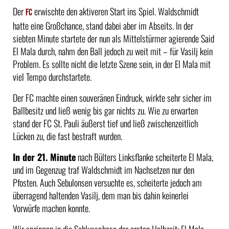
Der
erwischte den aktiveren Start ins Spiel. Waldschmidt
FC
hatte eine Großchance, stand dabei aber im Abseits. In der
siebten Minute startete der nun als Mittelstürmer agierende Said
El Mala durch, nahm den Ball jedoch zu weit mit – für Vasilj kein
Problem. Es sollte nicht die letzte Szene sein, in der El Mala mit
viel Tempo durchstartete.
Der FC machte einen souveränen Eindruck, wirkte sehr sicher im
Ballbesitz und ließ wenig bis gar nichts zu. Wie zu erwarten
stand der FC St. Pauli äußerst tief und ließ zwischenzeitlich
Lücken zu, die fast bestraft wurden.
In der 21. Minute
nach Bülters Linksflanke scheiterte El Mala,
und im Gegenzug traf Waldschmidt im Nachsetzen nur den
Pfosten. Auch Sebulonsen versuchte es, scheiterte jedoch am
überragend haltenden Vasilj, dem man bis dahin keinerlei
Vorwürfe machen konnte.
Wir springen in die Schlussphase der ersten Halbzeit: El Mala