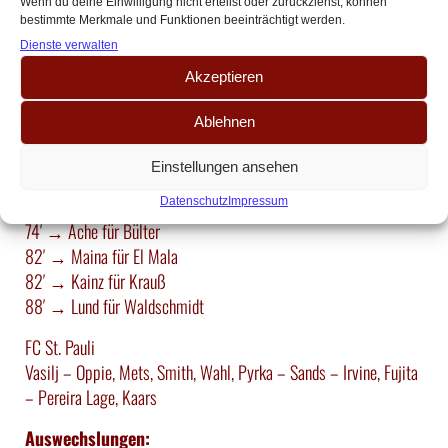
Wenn du deine Einwilligung nicht erteilst oder zurückziehst, können
bestimmte Merkmale und Funktionen beeinträchtigt werden.
Startaufstellungen & Auswechslungen
Dienste verwalten
Akzeptieren
1. FC Köln
Schwäbe – van den Berg, Martel, Sebulonsen – Kaminski, Krauß,
Ablehnen
Huseinbasic, Thielmann – Bülter, El Mala, Waldschmidt
Einstellungen ansehen
Auswechslungen:
74′ → Johannesson für Huseinbasic
Datenschutz
Impressum
74′ → Ache für Bülter
82′ → Maina für El Mala
82′ → Kainz für Krauß
88′ → Lund für Waldschmidt
FC St. Pauli
Vasilj – Oppie, Mets, Smith, Wahl, Pyrka – Sands – Irvine, Fujita
– Pereira Lage, Kaars
Auswechslungen: