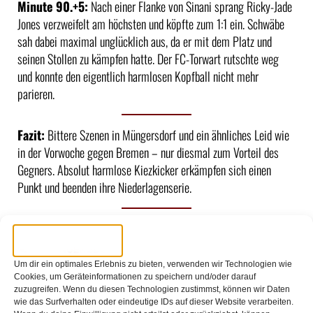
Minute 90.+5:
Nach einer Flanke von Sinani sprang Ricky-Jade
Jones verzweifelt am höchsten und köpfte zum 1:1 ein. Schwäbe
sah dabei maximal unglücklich aus, da er mit dem Platz und
seinen Stollen zu kämpfen hatte. Der FC-Torwart rutschte weg
und konnte den eigentlich harmlosen Kopfball nicht mehr
parieren.
Fazit:
Bittere Szenen in Müngersdorf und ein ähnliches Leid wie
in der Vorwoche gegen Bremen – nur diesmal zum Vorteil des
Gegners. Absolut harmlose Kiezkicker erkämpfen sich einen
Punkt und beenden ihre Niederlagenserie.
Ausblick auf die nächste Partie
Am kommenden Samstag um 18:30 Uhr gastiert der FC im
Um dir ein optimales Erlebnis zu bieten, verwenden wir Technologien wie
Cookies, um Geräteinformationen zu speichern und/oder darauf
Nachbarschaftsduell bei Bayer Leverkusen für das letzte
zuzugreifen. Wenn du diesen Technologien zustimmst, können wir Daten
Auswärtsspiel des Jahres 2025.
wie das Surfverhalten oder eindeutige IDs auf dieser Website verarbeiten.