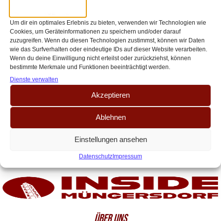
und Systemumstellungen – Warum
die FC-Defensive trotzdem Mut
Um dir ein optimales Erlebnis zu bieten, verwenden wir Technologien wie
Cookies, um Geräteinformationen zu speichern und/oder darauf
macht
zuzugreifen. Wenn du diesen Technologien zustimmst, können wir Daten
wie das Surfverhalten oder eindeutige IDs auf dieser Website verarbeiten.
Seit der Horror-Verletzung von Abwehrchef Timo Hübers ist die Defensive
Wenn du deine Einwilligung nicht erteilst oder zurückziehst, können
beim FC eine Dauerbaustelle. Auf der Suche nach seiner besten
bestimmte Merkmale und Funktionen beeinträchtigt werden.
Abwehrkette musste Kwasniok immer wieder[…]
Dienste verwalten
Akzeptieren
Ablehnen
Einstellungen ansehen
Datenschutz
Impressum
ÜBER UNS