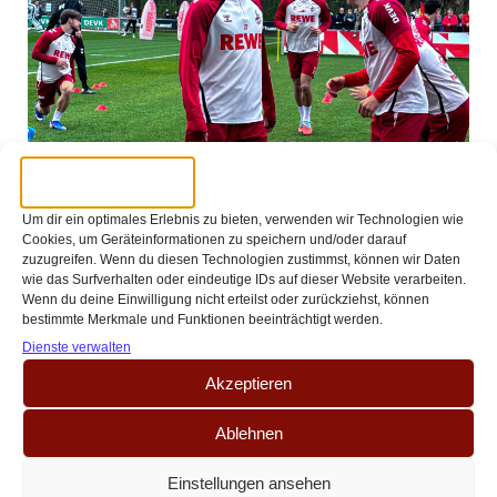
//
//
Leon Degen
22 April 2026
19:16
Leih-Juwel mit schwerem Stand in
Um dir ein optimales Erlebnis zu bieten, verwenden wir Technologien wie
Cookies, um Geräteinformationen zu speichern und/oder darauf
Köln – Felipe Chávez vor ungewisser
zuzugreifen. Wenn du diesen Technologien zustimmst, können wir Daten
wie das Surfverhalten oder eindeutige IDs auf dieser Website verarbeiten.
Wenn du deine Einwilligung nicht erteilst oder zurückziehst, können
Zukunft
bestimmte Merkmale und Funktionen beeinträchtigt werden.
Dienste verwalten
Da staunten einige FC-Anhänger nicht schlecht, als der FC kurz vor Ende
des Wintertransferfensters die Verpflichtung von Felipe Chávez vom FC
Akzeptieren
Bayern München bekanntgab. Das[…]
Ablehnen
Einstellungen ansehen