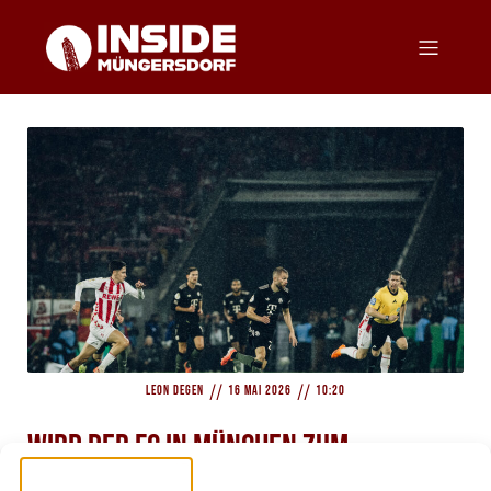
//
//
Leon Degen
16 Mai 2026
10:20
Wird der FC in München zum