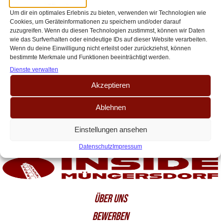
Partycrasher? – FC Bayern gegen 1.
Um dir ein optimales Erlebnis zu bieten, verwenden wir Technologien wie
FC Köln
Cookies, um Geräteinformationen zu speichern und/oder darauf
zuzugreifen. Wenn du diesen Technologien zustimmst, können wir Daten
Der FC hat den Klassenerhalt sicher und die Bayern sind bereits
wie das Surfverhalten oder eindeutige IDs auf dieser Website verarbeiten.
Deutscher Meister. Das sportliche Drama findet dementsprechend am
Wenn du deine Einwilligung nicht erteilst oder zurückziehst, können
bestimmte Merkmale und Funktionen beeinträchtigt werden.
letzten Spieltag klar auf anderen Plätzen[…]
Dienste verwalten
Akzeptieren
Ablehnen
Einstellungen ansehen
Datenschutz
Impressum
ÜBER UNS
BEWERBEN