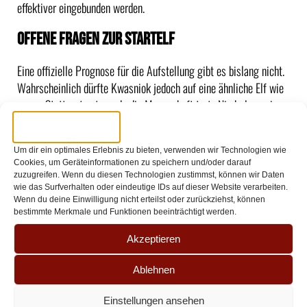
effektiver eingebunden werden.
Offene Fragen zur Startelf
Eine offizielle Prognose für die Aufstellung gibt es bislang nicht.
Wahrscheinlich dürfte Kwasniok jedoch auf eine ähnliche Elf wie
gegen Stuttgart setzen, da die Mannschaft trotz Niederlage ein
ordentliches Spiel gezeigt hat. Sollte Bülter rechtzeitig fit
werden, wäre er eine Option für die Offensive, ansonsten dürfte
Um dir ein optimales Erlebnis zu bieten, verwenden wir Technologien wie
Maina erneut von Beginn an ran.
Cookies, um Geräteinformationen zu speichern und/oder darauf
zuzugreifen. Wenn du diesen Technologien zustimmst, können wir Daten
wie das Surfverhalten oder eindeutige IDs auf dieser Website verarbeiten.
Wenn du deine Einwilligung nicht erteilst oder zurückziehst, können
bestimmte Merkmale und Funktionen beeinträchtigt werden.
Akzeptieren
ANDERE ARTIKEL
Ablehnen
Einstellungen ansehen