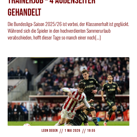
Trainerjob – 4 Außenseiter
gehandelt
Die Bundesliga-Saison 2025/26 ist vorbei, der Klassenerhalt ist geglückt.
Während sich die Spieler in den hochverdienten Sommerurlaub
verabschieden, hofft dieser Tage so manch einer noch[…]
//
//
Leon Degen
1 Mai 2026
19:55