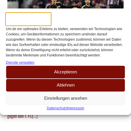
Um dir ein optimales Erlebnis zu bieten, verwenden wir Technologien wie
Cookies, um Geräteinformationen zu speichern und/oder darauf
zuzugreifen. Wenn du diesen Technologien zustimmst, können wir Daten
wie das Surfverhalten oder eindeutige IDs auf dieser Website verarbeiten.
Wenn du deine Einwilligung nicht erteilst oder zurückziehst, können
//
//
Jan Bramborski
21 Dezember 2025
12:27
bestimmte Merkmale und Funktionen beeinträchtigt werden.
Dienste verwalten
Erneute Last-Minute Niederlage –
Akzeptieren
Effektive Unioner bestrafen FC-
Ablehnen
Unterzahl
Einstellungen ansehen
Nach der bitteren Niederlage im Nachbarschaftsduell gegen Leverkusen
und fünf Spielen ohne Sieg ging es ins letzte Saisonspiel des Jahres 2025
Datenschutz
Impressum
gegen den 1. FC[…]