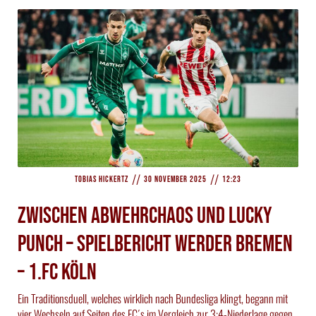
//
//
Tobias Hickertz
30 November 2025
12:23
Zwischen Abwehrchaos und Lucky
Punch – Spielbericht Werder Bremen
– 1.FC Köln
Ein Traditionsduell, welches wirklich nach Bundesliga klingt, begann mit
vier Wechseln auf Seiten des FC´s im Vergleich zur 3:4-Niederlage gegen